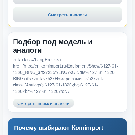
Смотреть аналоги
Подбор под модель и
аналоги
<div class='LangHref'><a
href='http://en.komimport.ru/Equipment/Show/6127-61-
1320_RING_art27235'>ENG</a></div>6127-61-1320
RING<div></div><h3>Номера замен:</h3><div
class='Analogs'>6127-61-1320<br>6127-61-
1320<br>6127-61-1320</div>
Смотреть поиск и аналоги
Почему выбирают Komimport