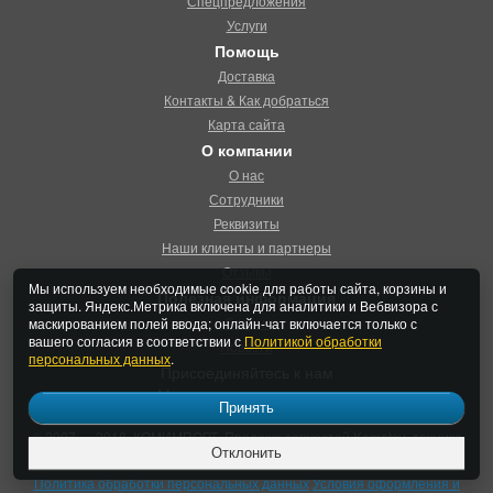
Спецпредложения
Услуги
Помощь
Доставка
Контакты & Как добраться
Карта сайта
О компании
О нас
Сотрудники
Реквизиты
Наши клиенты и партнеры
Отзывы
Мы используем необходимые cookie для работы сайта, корзины и
Полезная информация
защиты. Яндекс.Метрика включена для аналитики и Вебвизора с
Статьи
маскированием полей ввода; онлайн-чат включается только с
вашего согласия в соответствии с
Политикой обработки
Новости
персональных данных
.
Присоединяйтесь к нам
Мы принемаем к оплате
Принять
© 2007 — 2018, КОМИМПОРТ. Продажа запчастей Komatsu, техника
Отклонить
Коматсу, документация Коматсу.
Политика обработки персональных данных
Условия оформления и